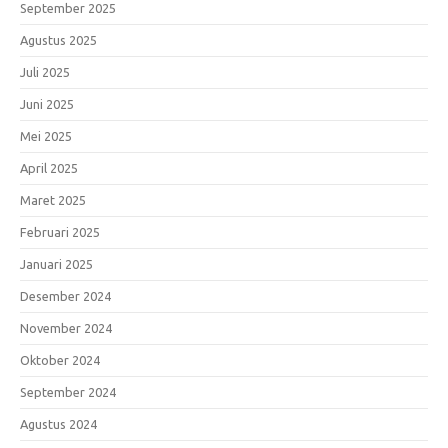
September 2025
Agustus 2025
Juli 2025
Juni 2025
Mei 2025
April 2025
Maret 2025
Februari 2025
Januari 2025
Desember 2024
November 2024
Oktober 2024
September 2024
Agustus 2024