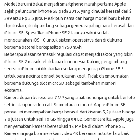
Model baru ini bakal menjadi smartphone murah pertama Apple
sejak peluncuran iPhone SE pada 2016, yang dimulai berasal dari $
399 atau Rp 5,6 juta. Meskipun nama dan harga model baru belum
diputuskan, itu dipandang sebagai generasi paling baru berasal dari
iPhone SE. Spesifikasi iPhone SE 2 lainnya yakni sudah
menggunakan iOS 10 untuk sistem operasinya dan di dukung
bersama baterai berkapasitas 1750 mAh.
Beberapa alasan termasuk regulasi dapat menjadi faktor yang bikin
iPhone SE 2 masuk lebih lama di Indonesia. Kali ini, pengembang
seri-seri iPhone ini dikabarkan sedang menggarap iPhone SE 2
untuk para pecinta ponsel berukuran kecil. Tidak disempurnakan
bersama dukunga slot microSD sebagai tambahan memori
eksternal.
Kamera depan beresolusi 7 MP yang amat menunjang untuk berfoto
selfie ataupun video call. Sementara itu untuk Apple iPhone SE,
ponsel ini menempatkan harga berasal dari kisaran 5,5 jutaan hingga
7,8 jutaan untuk seri 16 GB hingga 64 GB. Sementara itu, Apple juga
menyematkan kamera beresolusi 12 MP ke di dalam iPhone SE.
Kamera ini juga bisa merekam video 4K bersama mutu terlalu baik