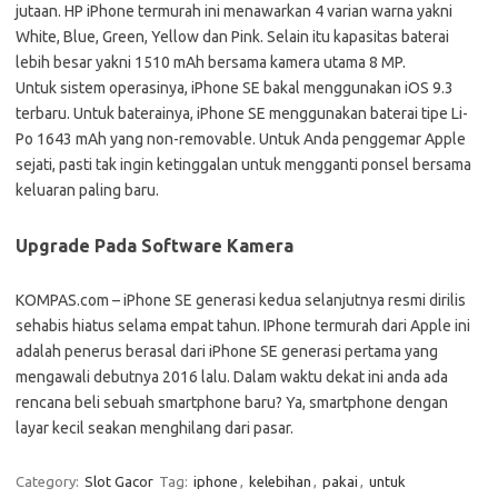
jutaan. HP iPhone termurah ini menawarkan 4 varian warna yakni
White, Blue, Green, Yellow dan Pink. Selain itu kapasitas baterai
lebih besar yakni 1510 mAh bersama kamera utama 8 MP.
Untuk sistem operasinya, iPhone SE bakal menggunakan iOS 9.3
terbaru. Untuk baterainya, iPhone SE menggunakan baterai tipe Li-
Po 1643 mAh yang non-removable. Untuk Anda penggemar Apple
sejati, pasti tak ingin ketinggalan untuk mengganti ponsel bersama
keluaran paling baru.
Upgrade Pada Software Kamera
KOMPAS.com – iPhone SE generasi kedua selanjutnya resmi dirilis
sehabis hiatus selama empat tahun. IPhone termurah dari Apple ini
adalah penerus berasal dari iPhone SE generasi pertama yang
mengawali debutnya 2016 lalu. Dalam waktu dekat ini anda ada
rencana beli sebuah smartphone baru? Ya, smartphone dengan
layar kecil seakan menghilang dari pasar.
Category:
Slot Gacor
Tag:
iphone
,
kelebihan
,
pakai
,
untuk