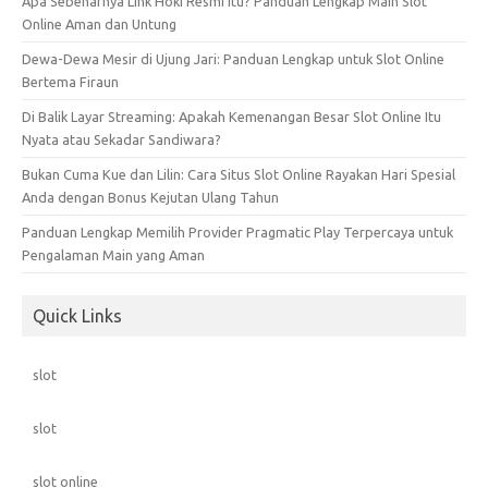
Apa Sebenarnya Link Hoki Resmi Itu? Panduan Lengkap Main Slot
Online Aman dan Untung
Dewa-Dewa Mesir di Ujung Jari: Panduan Lengkap untuk Slot Online
Bertema Firaun
Di Balik Layar Streaming: Apakah Kemenangan Besar Slot Online Itu
Nyata atau Sekadar Sandiwara?
Bukan Cuma Kue dan Lilin: Cara Situs Slot Online Rayakan Hari Spesial
Anda dengan Bonus Kejutan Ulang Tahun
Panduan Lengkap Memilih Provider Pragmatic Play Terpercaya untuk
Pengalaman Main yang Aman
Quick Links
slot
slot
slot online