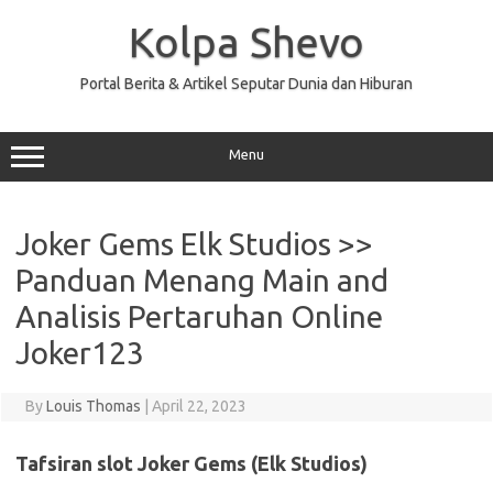
Skip
to
Kolpa Shevo
content
Portal Berita & Artikel Seputar Dunia dan Hiburan
Menu
Joker Gems Elk Studios >>
Panduan Menang Main and
Analisis Pertaruhan Online
Joker123
By
Louis Thomas
|
April 22, 2023
Tafsiran slot Joker Gems (Elk Studios)