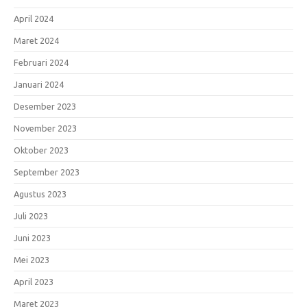
April 2024
Maret 2024
Februari 2024
Januari 2024
Desember 2023
November 2023
Oktober 2023
September 2023
Agustus 2023
Juli 2023
Juni 2023
Mei 2023
April 2023
Maret 2023