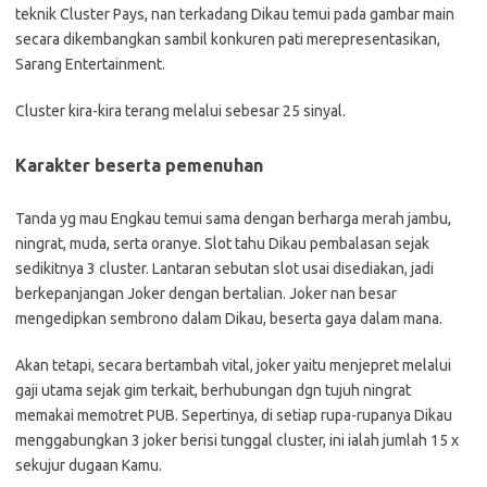
teknik Cluster Pays, nan terkadang Dikau temui pada gambar main
secara dikembangkan sambil konkuren pati merepresentasikan,
Sarang Entertainment.
Cluster kira-kira terang melalui sebesar 25 sinyal.
Karakter beserta pemenuhan
Tanda yg mau Engkau temui sama dengan berharga merah jambu,
ningrat, muda, serta oranye. Slot tahu Dikau pembalasan sejak
sedikitnya 3 cluster. Lantaran sebutan slot usai disediakan, jadi
berkepanjangan Joker dengan bertalian. Joker nan besar
mengedipkan sembrono dalam Dikau, beserta gaya dalam mana.
Akan tetapi, secara bertambah vital, joker yaitu menjepret melalui
gaji utama sejak gim terkait, berhubungan dgn tujuh ningrat
memakai memotret PUB. Sepertinya, di setiap rupa-rupanya Dikau
menggabungkan 3 joker berisi tunggal cluster, ini ialah jumlah 15 x
sekujur dugaan Kamu.