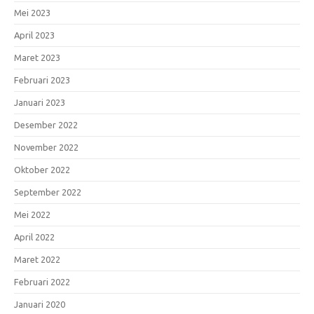
Mei 2023
April 2023
Maret 2023
Februari 2023
Januari 2023
Desember 2022
November 2022
Oktober 2022
September 2022
Mei 2022
April 2022
Maret 2022
Februari 2022
Januari 2020