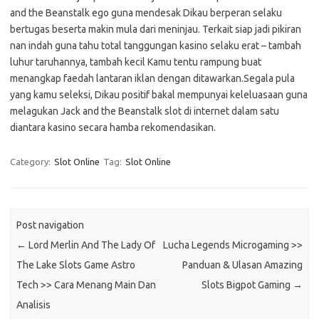
and the Beanstalk ego guna mendesak Dikau berperan selaku
bertugas beserta makin mula dari meninjau. Terkait siap jadi pikiran
nan indah guna tahu total tanggungan kasino selaku erat – tambah
luhur taruhannya, tambah kecil Kamu tentu rampung buat
menangkap faedah lantaran iklan dengan ditawarkan.Segala pula
yang kamu seleksi, Dikau positif bakal mempunyai keleluasaan guna
melagukan Jack and the Beanstalk slot di internet dalam satu
diantara kasino secara hamba rekomendasikan.
Category:
Slot Online
Tag:
Slot Online
Post navigation
←
Lord Merlin And The Lady Of
Lucha Legends Microgaming >>
The Lake Slots Game Astro
Panduan & Ulasan Amazing
Tech >> Cara Menang Main Dan
Slots Bigpot Gaming
→
Analisis