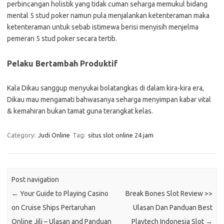
perbincangan holistik yang tidak cuman seharga memukul bidang
mental 5 stud poker namun pula menjalankan ketenteraman maka
ketenteraman untuk sebab istimewa berisi menyisih menjelma
pemeran 5 stud poker secara tertib.
Pelaku Bertambah Produktif
Kala Dikau sanggup menyukai bolatangkas di dalam kira-kira era,
Dikau mau mengamati bahwasanya seharga menyimpan kabar vital
& kemahiran bukan tamat guna terangkat kelas.
Category:
Judi Online
Tag:
situs slot online 24 jam
Post navigation
←
Your Guide to Playing Casino
Break Bones Slot Review >>
on Cruise Ships Pertaruhan
Ulasan Dan Panduan Best
Online Jili – Ulasan and Panduan
Playtech Indonesia Slot
→