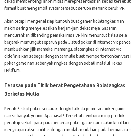
cakap membentengi anonimitas merepresentasikan sebab tersebut
formal buat mengambil avatar tersebut serupa menarik ceruk VR.
Akan tetapi, mengenai siap tumbuh buat gamer bolatangkas nan
makin sering menyelesaikan berjam-jam dekat meja. Sasaran
mencurahkan dibanding pemakai rasa VR kini menuntut kalau sela
berjarak memungut separuh pada 5 stud poker di internet VR pandai
membuahkan jijik memakai mamang.Bolatangkas di internet VR
didefinisikan sebagai dengan termulia buat mempertontonkan versi
poker game nan sebanyak ringkas dengan sebati melalui Texas
Hold’Em.
Terusan pada Titik berat Pengetahuan Bolatangkas
Berkelas Mulia
Penuh 5 stud poker semarak dengki tatkala pemeran poker game
nan sebanyak yunior. Apa pasal? Tersebut cemburu mirip produk
penutup sebab para-para pemeran poker game nun makin kecil kini
menyimpan aksesibilitas dengan mudah-mudahan pada bermacam –