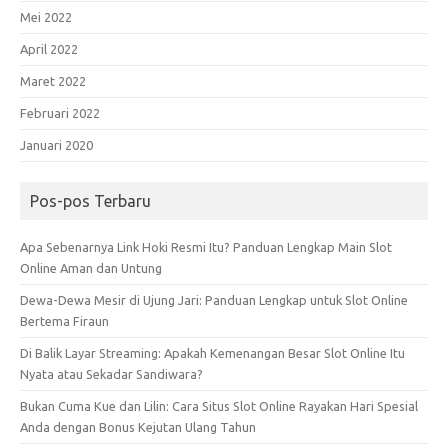
Mei 2022
April 2022
Maret 2022
Februari 2022
Januari 2020
Pos-pos Terbaru
Apa Sebenarnya Link Hoki Resmi Itu? Panduan Lengkap Main Slot
Online Aman dan Untung
Dewa-Dewa Mesir di Ujung Jari: Panduan Lengkap untuk Slot Online
Bertema Firaun
Di Balik Layar Streaming: Apakah Kemenangan Besar Slot Online Itu
Nyata atau Sekadar Sandiwara?
Bukan Cuma Kue dan Lilin: Cara Situs Slot Online Rayakan Hari Spesial
Anda dengan Bonus Kejutan Ulang Tahun