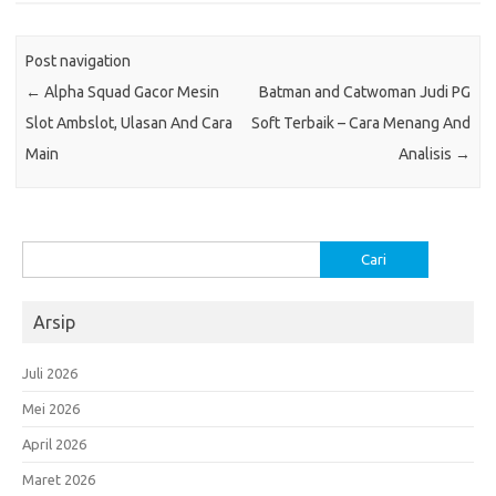
Post navigation
←
Alpha Squad Gacor Mesin
Batman and Catwoman Judi PG
Slot Ambslot, Ulasan And Cara
Soft Terbaik – Cara Menang And
Main
Analisis
→
Cari
untuk:
Arsip
Juli 2026
Mei 2026
April 2026
Maret 2026