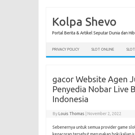
Skip
to
content
Kolpa Shevo
Portal Berita & Artikel Seputar Dunia dan Hi
PRIVACY POLICY
SLOT ONLINE
SLO
gacor Website Agen J
Penyedia Nobar Live 
Indonesia
By
Louis Thomas
|
November 2, 2022
Sebenernya untuk semua provider game slot o
kegacoran tersebut merupakan hoki kalian ju