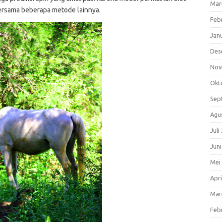
Mar
bersama beberapa metode lainnya.
Feb
Jan
Des
Nov
Okt
Sep
Agu
Juli
Jun
Mei
Apri
Mar
Feb