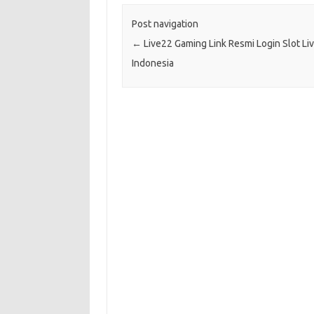
Post navigation
←
Live22 Gaming Link Resmi Login Slot Li
Indonesia