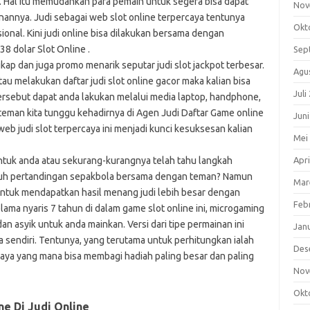
i. Hal itu memudahkan para pemain untuk segera bisa dapat
Nov
nya. Judi sebagai web slot online terpercaya tentunya
Okt
ional. Kini judi online bisa dilakukan bersama dengan
8 dolar Slot Online .
Sep
p dan juga promo menarik seputar judi slot jackpot terbesar.
Agu
 melakukan daftar judi slot online gacor maka kalian bisa
Juli
ersebut dapat anda lakukan melalui media laptop, handphone,
n-teman kita tunggu kehadirnya di Agen Judi Daftar Game online
Jun
b judi slot terpercaya ini menjadi kunci kesuksesan kalian
Mei
Apri
ntuk anda atau sekurang-kurangnya telah tahu langkah
rtaruh pertandingan sepakbola bersama dengan teman? Namun
Mar
untuk mendapatkan hasil menang judi lebih besar dengan
Feb
elama nyaris 7 tahun di dalam game slot online ini, microgaming
n asyik untuk anda mainkan. Versi dari tipe permainan ini
Jan
a sendiri. Tentunya, yang terutama untuk perhitungkan ialah
Des
rcaya yang mana bisa membagi hadiah paling besar dan paling
Nov
Okt
e Di Judi Online