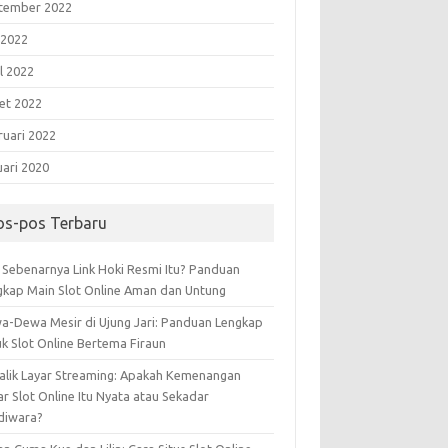
tember 2022
 2022
l 2022
et 2022
ruari 2022
uari 2020
os-pos Terbaru
 Sebenarnya Link Hoki Resmi Itu? Panduan
gkap Main Slot Online Aman dan Untung
a-Dewa Mesir di Ujung Jari: Panduan Lengkap
uk Slot Online Bertema Firaun
Balik Layar Streaming: Apakah Kemenangan
r Slot Online Itu Nyata atau Sekadar
diwara?