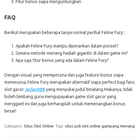
Fitur bonus siapa menguntungkan
FAQ
Berikut merupakan beberapa tanya normal perihal Feline Fury::
Apakah Feline Fury mampu diperankan dalam ponsel?
Gimana metode menang hadiah gigantic di dalam game ini?
Apa saja fitur bonus yang ada dalam Feline Fury?
Dengan visual yang mempesona dan juga feature bonus siapa
memesona, Feline Fury merupakan alternatif siapa perfect bagi fans
slot gacor
Jackpot88
yang menyukai judul binatang.Makanya, tidak
boleh bimbang guna mengupayakan game slot gacor yang
menggaet ini dan juga berharaplah untuk memenangkan bonus
besar!
Category:
Situs Slot Online
Tag:
situs judi slot online gampang menang