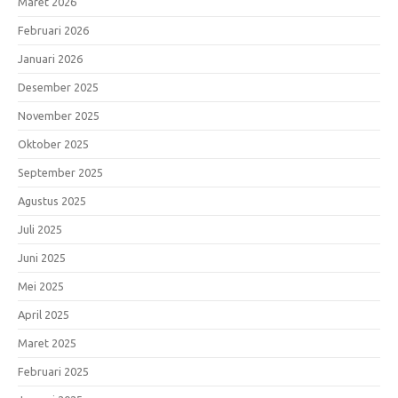
Maret 2026
Februari 2026
Januari 2026
Desember 2025
November 2025
Oktober 2025
September 2025
Agustus 2025
Juli 2025
Juni 2025
Mei 2025
April 2025
Maret 2025
Februari 2025