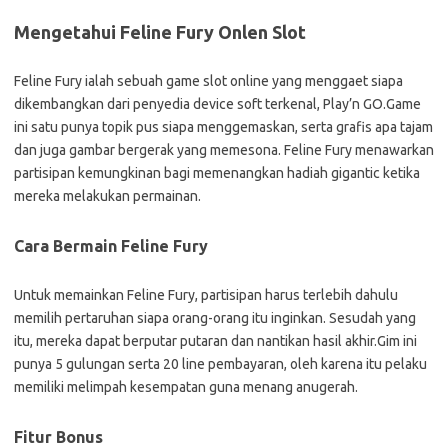
Mengetahui Feline Fury Onlen Slot
Feline Fury ialah sebuah game slot online yang menggaet siapa
dikembangkan dari penyedia device soft terkenal, Play’n GO.Game
ini satu punya topik pus siapa menggemaskan, serta grafis apa tajam
dan juga gambar bergerak yang memesona. Feline Fury menawarkan
partisipan kemungkinan bagi memenangkan hadiah gigantic ketika
mereka melakukan permainan.
Cara Bermain Feline Fury
Untuk memainkan Feline Fury, partisipan harus terlebih dahulu
memilih pertaruhan siapa orang-orang itu inginkan. Sesudah yang
itu, mereka dapat berputar putaran dan nantikan hasil akhir.Gim ini
punya 5 gulungan serta 20 line pembayaran, oleh karena itu pelaku
memiliki melimpah kesempatan guna menang anugerah.
Fitur Bonus