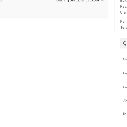
Buka
Ray
Ula
Pan
Ter
Q
sl
sl
sl
Jo
li