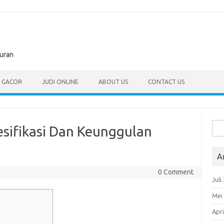
buran
T GACOR
JUDI ONLINE
ABOUT US
CONTACT US
Cari
esifikasi Dan Keunggulan
untu
A
0 Comment
Juli
Mei
Apri