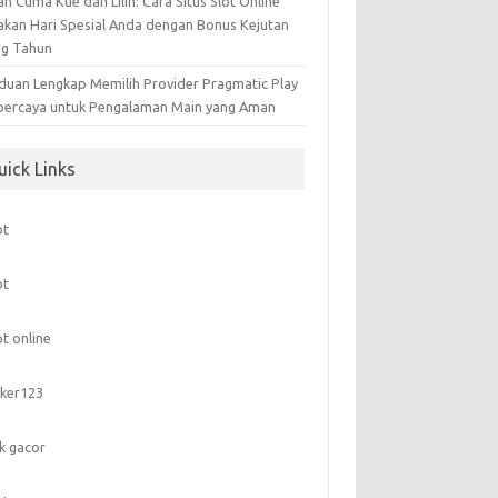
n Cuma Kue dan Lilin: Cara Situs Slot Online
akan Hari Spesial Anda dengan Bonus Kejutan
ng Tahun
duan Lengkap Memilih Provider Pragmatic Play
percaya untuk Pengalaman Main yang Aman
uick Links
ot
ot
ot online
ker123
nk gacor