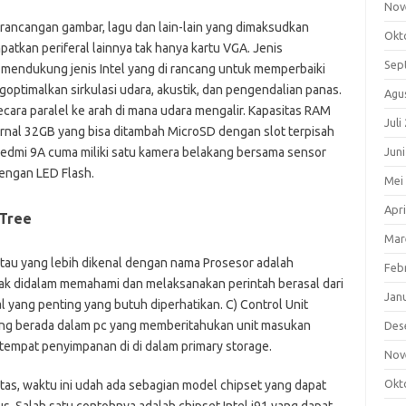
Nov
rancangan gambar, lagu dan lain-lain yang dimaksudkan
Okt
tkan periferal lainnya tak hanya kartu VGA. Jenis
Sep
mendukung jenis Intel yang di rancang untuk memperbaiki
timalkan sirkulasi udara, akustik, dan pengendalian panas.
Agu
cara paralel ke arah di mana udara mengalir. Kapasitas RAM
Juli
rnal 32GB yang bisa ditambah MicroSD dengan slot terpisah
 Redmi 9A cuma miliki satu kamera belakang bersama sensor
Jun
dengan LED Flash.
Mei
Apri
 Tree
Mar
tau yang lebih dikenal dengan nama Prosesor adalah
Feb
ak didalam memahami dan melaksanakan perintah berasal dari
Jan
l yang penting yang butuh diperhatikan. C) Control Unit
yang berada dalam pc yang memberitahukan unit masukan
Des
tempat penyimpanan di di dalam primary storage.
Nov
Okt
atas, waktu ini udah ada sebagian model chipset yang dapat
s. Salah satu contohnya adalah chipset Intel i91 yang dapat