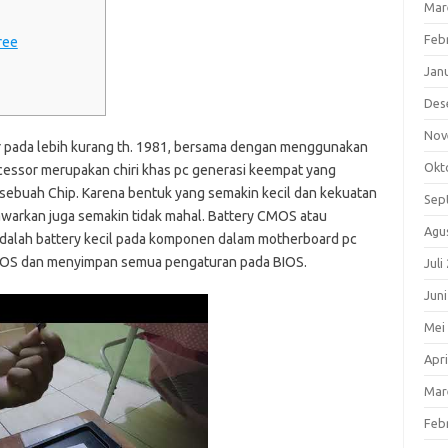
Mar
Feb
ree
Jan
Des
Nov
 pada lebih kurang th. 1981, bersama dengan menggunakan
Okt
essor merupakan chiri khas pc generasi keempat yang
sebuah Chip. Karena bentuk yang semakin kecil dan kekuatan
Sep
awarkan juga semakin tidak mahal. Battery CMOS atau
Agu
dalah battery kecil pada komponen dalam motherboard pc
IOS dan menyimpan semua pengaturan pada BIOS.
Juli
Jun
Mei
Apri
Mar
Feb