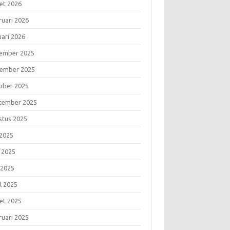
et 2026
ruari 2026
uari 2026
ember 2025
ember 2025
ober 2025
tember 2025
stus 2025
 2025
i 2025
 2025
l 2025
et 2025
ruari 2025