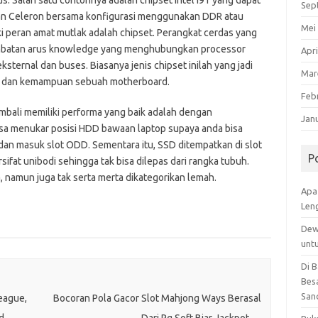
Sep
dan Celeron bersama konfigurasi menggunakan DDR atau
Mei
peran amat mutlak adalah chipset. Perangkat cerdas yang
jembatan arus knowledge yang menghubungkan processor
Apri
rnal dan buses. Biasanya jenis chipset inilah yang jadi
Mar
ur dan kemampuan sebuah motherboard.
Feb
embali memiliki performa yang baik adalah dengan
Jan
a menukar posisi HDD bawaan laptop supaya anda bisa
n masuk slot ODD. Sementara itu, SSD ditempatkan di slot
P
sifat unibodi sehingga tak bisa dilepas dari rangka tubuh.
a, namun juga tak serta merta dikategorikan lemah.
Apa
Len
Dew
unt
Di 
Besa
San
eague,
Bocoran Pola Gacor Slot Mahjong Ways Berasal
d
Dari Pg Soft Biar Jackpot
→