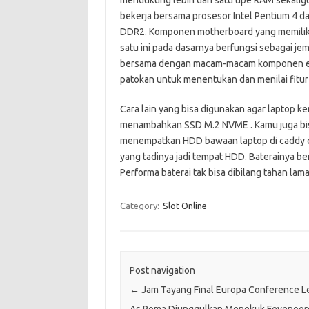
bekerja bersama prosesor Intel Pentium 4 
DDR2. Komponen motherboard yang memiliki 
satu ini pada dasarnya berfungsi sebagai 
bersama dengan macam-macam komponen ekste
patokan untuk menentukan dan menilai fit
Cara lain yang bisa digunakan agar laptop k
menambahkan SSD M.2 NVME . Kamu juga bis
menempatkan HDD bawaan laptop di caddy da
yang tadinya jadi tempat HDD. Baterainya ber
Performa baterai tak bisa dibilang tahan lam
Category:
Slot Online
Post navigation
←
Jam Tayang Final Europa Conference L
As Roma Diunggulkan Menekuk Feyenoor