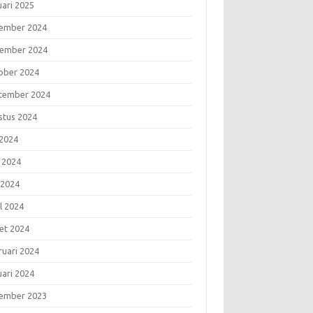
uari 2025
ember 2024
ember 2024
ober 2024
tember 2024
stus 2024
 2024
i 2024
 2024
l 2024
et 2024
ruari 2024
uari 2024
ember 2023