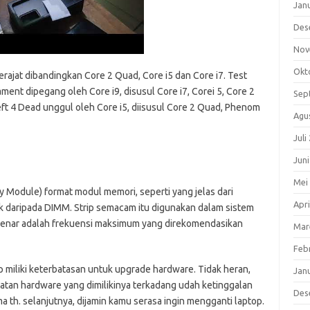
Jan
Des
Nov
Okt
 derajat dibandingkan Core 2 Quad, Core i5 dan Core i7. Test
nt dipegang oleh Core i9, disusul Core i7, Corei 5, Core 2
Sep
ft 4 Dead unggul oleh Core i5, diisusul Core 2 Quad, Phenom
Agu
Juli
Jun
Mei
 Module) format modul memori, seperti yang jelas dari
Apri
ak daripada DIMM. Strip semacam itu digunakan dalam sistem
g benar adalah frekuensi maksimum yang direkomendasikan
Mar
Feb
 miliki keterbatasan untuk upgrade hardware. Tidak heran,
Jan
uatan hardware yang dimilikinya terkadang udah ketinggalan
Des
 th. selanjutnya, dijamin kamu serasa ingin mengganti laptop.