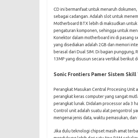
CD ini bermanfaat untuk menaruh dokumen, 
sebagai cadangan. Adalah slot untuk menempa
Motherboard BTX lebih di maksudkan untuk 
pengaturan komponen, sehingga untuk mengop
Konektor dalam motherboard ini di pasang se
yang disediakan adalah 2GB dan memori inte
berasal dari Dual SIM. Di bagian punggung,
13MP yang disusun secara vertikal berikut 
Sonic Frontiers Pamer Sistem Skill
Perangkat Masukan Central Procesing Unit a
perangkat keras computer yang sangat mutl
perangkat lunak. Didalam processor ada 3 ha
Control unit adalah suatu alat pengontrol 
mengenai jenis data, waktu pemasukan, dan 
Jika dulu teknologi chipset masih amat terb
mendukung lebih dari satu tipe RAM sekaligu