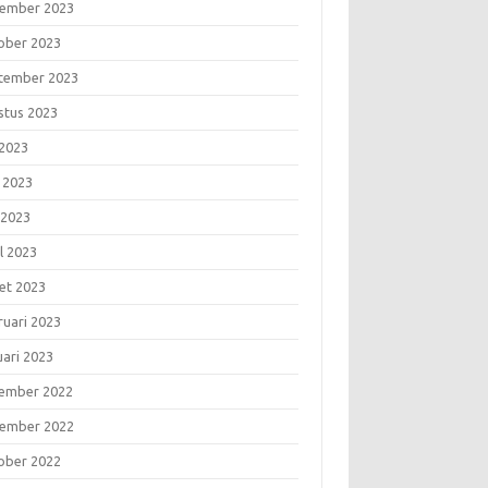
ember 2023
ober 2023
tember 2023
stus 2023
 2023
i 2023
 2023
l 2023
et 2023
ruari 2023
uari 2023
ember 2022
ember 2022
ober 2022