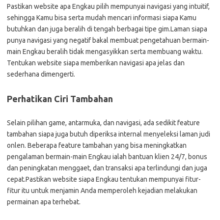
Pastikan website apa Engkau pilih mempunyai navigasi yang intuitif,
sehingga Kamu bisa serta mudah mencari informasi siapa Kamu
butuhkan dan juga beralih di tengah berbagai tipe gim.Laman siapa
punya navigasi yang negatif bakal membuat pengetahuan bermain-
main Engkau beralih tidak mengasyikkan serta membuang waktu.
Tentukan website siapa memberikan navigasi apa jelas dan
sederhana dimengerti.
Perhatikan Ciri Tambahan
Selain pilihan game, antarmuka, dan navigasi, ada sedikit feature
tambahan siapa juga butuh diperiksa internal menyeleksi laman judi
onlen. Beberapa feature tambahan yang bisa meningkatkan
pengalaman bermain-main Engkau ialah bantuan klien 24/7, bonus
dan peningkatan menggaet, dan transaksi apa terlindungi dan juga
cepat.Pastikan website siapa Engkau tentukan mempunyai fitur-
fitur itu untuk menjamin Anda memperoleh kejadian melakukan
permainan apa terhebat.