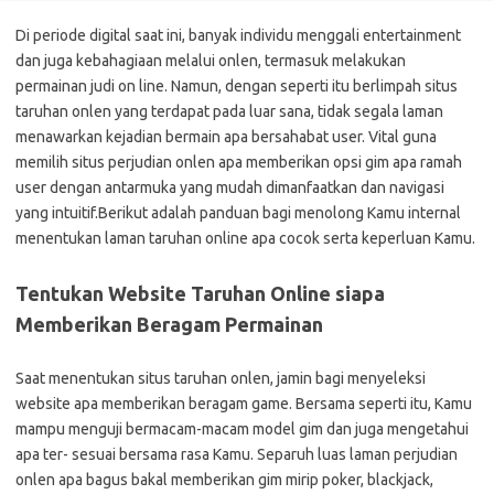
Di periode digital saat ini, banyak individu menggali entertainment
dan juga kebahagiaan melalui onlen, termasuk melakukan
permainan judi on line. Namun, dengan seperti itu berlimpah situs
taruhan onlen yang terdapat pada luar sana, tidak segala laman
menawarkan kejadian bermain apa bersahabat user. Vital guna
memilih situs perjudian onlen apa memberikan opsi gim apa ramah
user dengan antarmuka yang mudah dimanfaatkan dan navigasi
yang intuitif.Berikut adalah panduan bagi menolong Kamu internal
menentukan laman taruhan online apa cocok serta keperluan Kamu.
Tentukan Website Taruhan Online siapa
Memberikan Beragam Permainan
Saat menentukan situs taruhan onlen, jamin bagi menyeleksi
website apa memberikan beragam game. Bersama seperti itu, Kamu
mampu menguji bermacam-macam model gim dan juga mengetahui
apa ter- sesuai bersama rasa Kamu. Separuh luas laman perjudian
onlen apa bagus bakal memberikan gim mirip poker, blackjack,