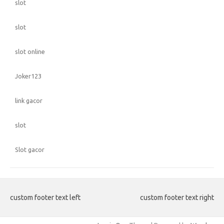
slot
slot
slot online
Joker123
link gacor
slot
Slot gacor
custom footer text left
custom footer text right