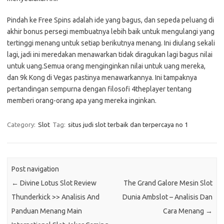
Pindah ke Free Spins adalah ide yang bagus, dan sepeda peluang di
akhir bonus persegi membuatnya lebih baik untuk mengulangi yang
tertinggi menang untuk setiap berikutnya menang. Ini diulang sekali
lagi, jadi ini meredakan menawarkan tidak diragukan lagi bagus nilai
untuk uang.Semua orang menginginkan nilai untuk uang mereka,
dan 9k Kong di Vegas pastinya menawarkannya. Ini tampaknya
pertandingan sempurna dengan filosofi 4theplayer tentang
memberi orang-orang apa yang mereka inginkan.
Category:
Slot
Tag:
situs judi slot terbaik dan terpercaya no 1
Post navigation
←
Divine Lotus Slot Review
The Grand Galore Mesin Slot
Thunderkick >> Analisis And
Dunia Ambslot – Analisis Dan
Panduan Menang Main
Cara Menang
→