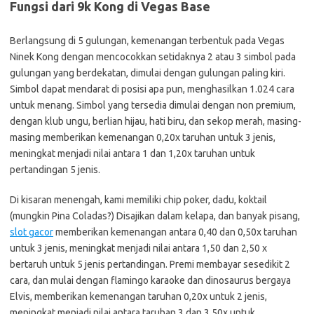
Fungsi dari 9k Kong di Vegas Base
Berlangsung di 5 gulungan, kemenangan terbentuk pada Vegas
Ninek Kong dengan mencocokkan setidaknya 2 atau 3 simbol pada
gulungan yang berdekatan, dimulai dengan gulungan paling kiri.
Simbol dapat mendarat di posisi apa pun, menghasilkan 1.024 cara
untuk menang. Simbol yang tersedia dimulai dengan non premium,
dengan klub ungu, berlian hijau, hati biru, dan sekop merah, masing-
masing memberikan kemenangan 0,20x taruhan untuk 3 jenis,
meningkat menjadi nilai antara 1 dan 1,20x taruhan untuk
pertandingan 5 jenis.
Di kisaran menengah, kami memiliki chip poker, dadu, koktail
(mungkin Pina Coladas?) Disajikan dalam kelapa, dan banyak pisang,
slot gacor
memberikan kemenangan antara 0,40 dan 0,50x taruhan
untuk 3 jenis, meningkat menjadi nilai antara 1,50 dan 2,50 x
bertaruh untuk 5 jenis pertandingan. Premi membayar sesedikit 2
cara, dan mulai dengan flamingo karaoke dan dinosaurus bergaya
Elvis, memberikan kemenangan taruhan 0,20x untuk 2 jenis,
meningkat menjadi nilai antara taruhan 3 dan 3,50x untuk