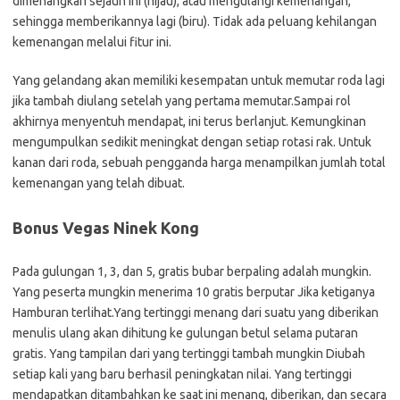
dimenangkan sejauh ini (hijau), atau mengulangi kemenangan,
sehingga memberikannya lagi (biru). Tidak ada peluang kehilangan
kemenangan melalui fitur ini.
Yang gelandang akan memiliki kesempatan untuk memutar roda lagi
jika tambah diulang setelah yang pertama memutar.Sampai rol
akhirnya menyentuh mendapat, ini terus berlanjut. Kemungkinan
mengumpulkan sedikit meningkat dengan setiap rotasi rak. Untuk
kanan dari roda, sebuah pengganda harga menampilkan jumlah total
kemenangan yang telah dibuat.
Bonus Vegas Ninek Kong
Pada gulungan 1, 3, dan 5, gratis bubar berpaling adalah mungkin.
Yang peserta mungkin menerima 10 gratis berputar Jika ketiganya
Hamburan terlihat.Yang tertinggi menang dari suatu yang diberikan
menulis ulang akan dihitung ke gulungan betul selama putaran
gratis. Yang tampilan dari yang tertinggi tambah mungkin Diubah
setiap kali yang baru berhasil peningkatan nilai. Yang tertinggi
mendapatkan ditambahkan ke saat ini menang, diberikan, dan secara