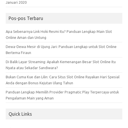
Januari 2020
Pos-pos Terbaru
Apa Sebenarnya Link Hoki Resmi Itu? Panduan Lengkap Main Slot
Online Aman dan Untung
Dewa-Dewa Mesir di Ujung Jari: Panduan Lengkap untuk Slot Online
Bertema Firaun
Di Balik Layar Streaming: Apakah Kemenangan Besar Slot Online Itu
Nyata atau Sekadar Sandiwara?
Bukan Cuma Kue dan Lilin: Cara Situs Slot Online Rayakan Hari Spesial
Anda dengan Bonus Kejutan Ulang Tahun
Panduan Lengkap Memilih Provider Pragmatic Play Terpercaya untuk
Pengalaman Main yang Aman
Quick Links