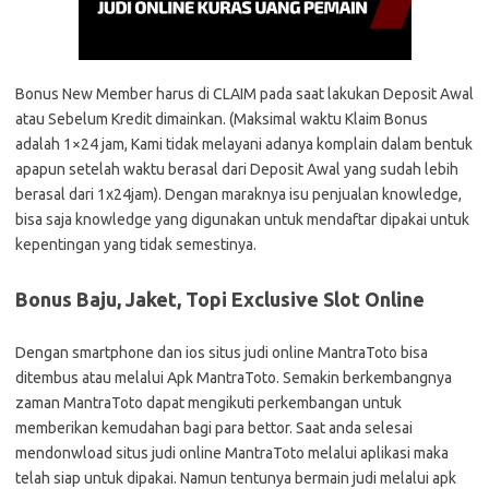
Bonus New Member harus di CLAIM pada saat lakukan Deposit Awal
atau Sebelum Kredit dimainkan. (Maksimal waktu Klaim Bonus
adalah 1×24 jam, Kami tidak melayani adanya komplain dalam bentuk
apapun setelah waktu berasal dari Deposit Awal yang sudah lebih
berasal dari 1x24jam). Dengan maraknya isu penjualan knowledge,
bisa saja knowledge yang digunakan untuk mendaftar dipakai untuk
kepentingan yang tidak semestinya.
Bonus Baju, Jaket, Topi Exclusive Slot Online
Dengan smartphone dan ios situs judi online MantraToto bisa
ditembus atau melalui Apk MantraToto. Semakin berkembangnya
zaman MantraToto dapat mengikuti perkembangan untuk
memberikan kemudahan bagi para bettor. Saat anda selesai
mendonwload situs judi online MantraToto melalui aplikasi maka
telah siap untuk dipakai. Namun tentunya bermain judi melalui apk