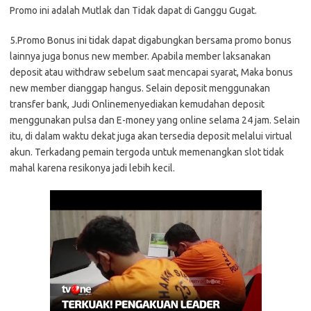
Promo ini adalah Mutlak dan Tidak dapat di Ganggu Gugat.
5.Promo Bonus ini tidak dapat digabungkan bersama promo bonus
lainnya juga bonus new member. Apabila member laksanakan
deposit atau withdraw sebelum saat mencapai syarat, Maka bonus
new member dianggap hangus. Selain deposit menggunakan
transfer bank, Judi Onlinemenyediakan kemudahan deposit
menggunakan pulsa dan E-money yang online selama 24 jam. Selain
itu, di dalam waktu dekat juga akan tersedia deposit melalui virtual
akun. Terkadang pemain tergoda untuk memenangkan slot tidak
mahal karena resikonya jadi lebih kecil.