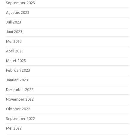
September 2023
Agustus 2023
Juli 2023
Juni 2023
Mei 2023
April 2023
Maret 2023
Februari 2023
Januari 2023
Desember 2022
November 2022
Oktober 2022
September 2022
Mei 2022