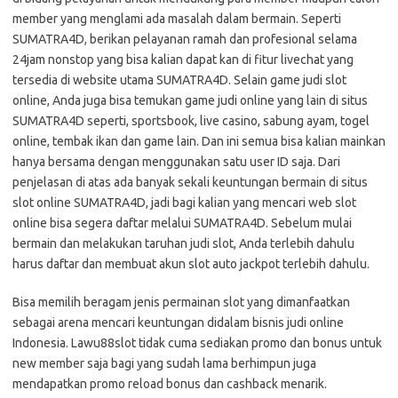
member yang menglami ada masalah dalam bermain. Seperti
SUMATRA4D, berikan pelayanan ramah dan profesional selama
24jam nonstop yang bisa kalian dapat kan di fitur livechat yang
tersedia di website utama SUMATRA4D. Selain game judi slot
online, Anda juga bisa temukan game judi online yang lain di situs
SUMATRA4D seperti, sportsbook, live casino, sabung ayam, togel
online, tembak ikan dan game lain. Dan ini semua bisa kalian mainkan
hanya bersama dengan menggunakan satu user ID saja. Dari
penjelasan di atas ada banyak sekali keuntungan bermain di situs
slot online SUMATRA4D, jadi bagi kalian yang mencari web slot
online bisa segera daftar melalui SUMATRA4D. Sebelum mulai
bermain dan melakukan taruhan judi slot, Anda terlebih dahulu
harus daftar dan membuat akun slot auto jackpot terlebih dahulu.
Bisa memilih beragam jenis permainan slot yang dimanfaatkan
sebagai arena mencari keuntungan didalam bisnis judi online
Indonesia. Lawu88slot tidak cuma sediakan promo dan bonus untuk
new member saja bagi yang sudah lama berhimpun juga
mendapatkan promo reload bonus dan cashback menarik.