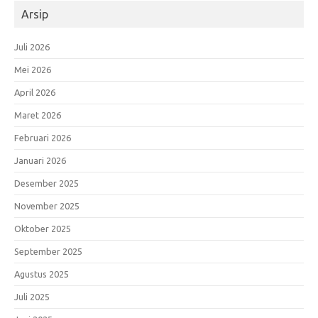
Arsip
Juli 2026
Mei 2026
April 2026
Maret 2026
Februari 2026
Januari 2026
Desember 2025
November 2025
Oktober 2025
September 2025
Agustus 2025
Juli 2025