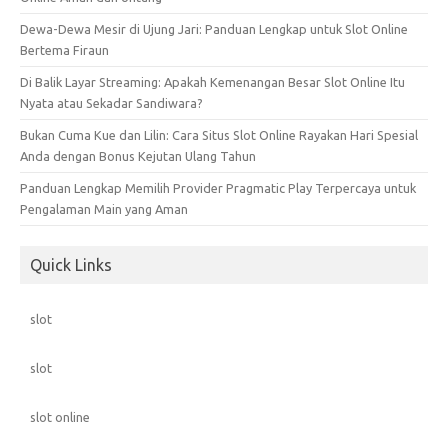
Dewa-Dewa Mesir di Ujung Jari: Panduan Lengkap untuk Slot Online
Bertema Firaun
Di Balik Layar Streaming: Apakah Kemenangan Besar Slot Online Itu
Nyata atau Sekadar Sandiwara?
Bukan Cuma Kue dan Lilin: Cara Situs Slot Online Rayakan Hari Spesial
Anda dengan Bonus Kejutan Ulang Tahun
Panduan Lengkap Memilih Provider Pragmatic Play Terpercaya untuk
Pengalaman Main yang Aman
Quick Links
slot
slot
slot online